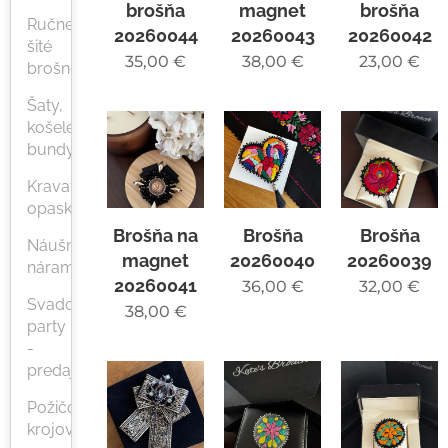
brošňa
magnet
brošňa
Ručne
20260044
20260043
20260042
šité
35,00
€
38,00
€
23,00
€
brošne
Šaty,
košele,
bundy
Kravaty,
opasky
Brošňa na
Brošňa
Brošňa
Náušnice,
magnet
20260040
20260039
náramky
20260041
36,00
€
32,00
€
Svadobné
38,00
€
party
-
predaj
Požičovňa
krojov