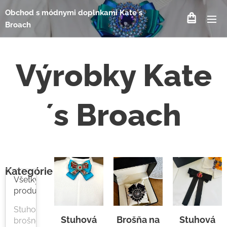
Obchod s módnymi doplnkami Kate´s
Broach
Výrobky Kate
´s Broach
Kategórie
Všetky
produkty
Stuhové
Stuhová
Brošňa na
Stuhová
brošne