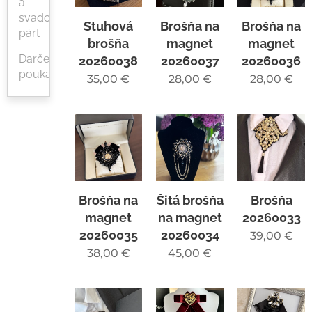
a
svadobných
Stuhová
Brošňa na
Brošňa na
párt
brošňa
magnet
magnet
Darčekové
20260038
20260037
20260036
poukazy
35,00
€
28,00
€
28,00
€
Brošňa na
Šitá brošňa
Brošňa
magnet
na magnet
20260033
20260035
20260034
39,00
€
38,00
€
45,00
€