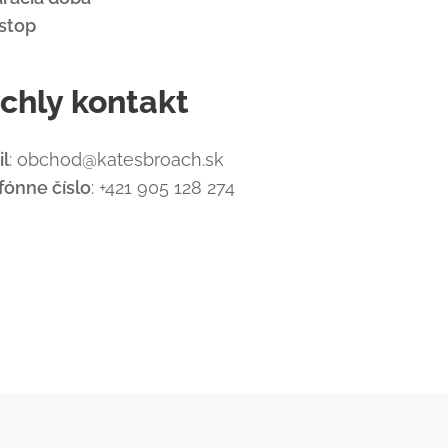
stop
chly kontakt
l
: obchod@katesbroach.sk
fónne číslo
: +421 905 128 274