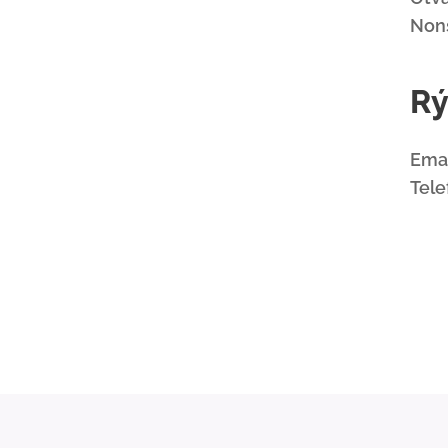
Non
Rý
Emai
Tele