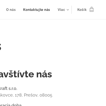
O nás
Kontaktujte nás
Viac
Košík
s
avštívte nás
raft s.r.o.
akovce, 178, Prešov, 08005
racia doba