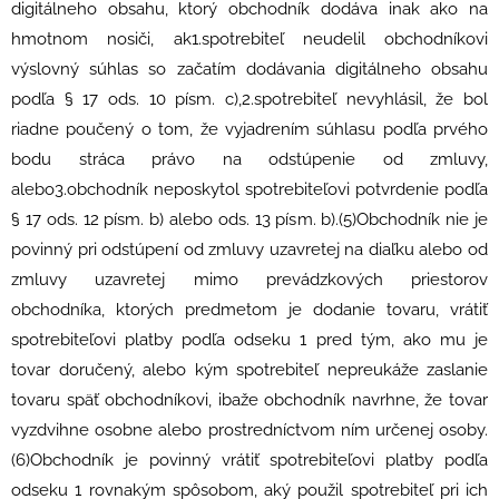
digitálneho obsahu, ktorý obchodník dodáva inak ako na
hmotnom nosiči, ak1.spotrebiteľ neudelil obchodníkovi
výslovný súhlas so začatím dodávania digitálneho obsahu
podľa § 17 ods. 10 písm. c),2.spotrebiteľ nevyhlásil, že bol
riadne poučený o tom, že vyjadrením súhlasu podľa prvého
bodu stráca právo na odstúpenie od zmluvy,
alebo3.obchodník neposkytol spotrebiteľovi potvrdenie podľa
§ 17 ods. 12 písm. b) alebo ods. 13 písm. b).(5)Obchodník nie je
povinný pri odstúpení od zmluvy uzavretej na diaľku alebo od
zmluvy uzavretej mimo prevádzkových priestorov
obchodníka, ktorých predmetom je dodanie tovaru, vrátiť
spotrebiteľovi platby podľa odseku 1 pred tým, ako mu je
tovar doručený, alebo kým spotrebiteľ nepreukáže zaslanie
tovaru späť obchodníkovi, ibaže obchodník navrhne, že tovar
vyzdvihne osobne alebo prostredníctvom ním určenej osoby.
(6)Obchodník je povinný vrátiť spotrebiteľovi platby podľa
odseku 1 rovnakým spôsobom, aký použil spotrebiteľ pri ich