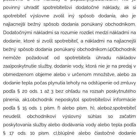
povinný uhradiť spotrebiteľovi dodatočné náklady, ak si
spotrebiteľ výslovne zvolil iný spôsob dodania, ako je
najlacnejší bežný spôsob dodania ponúkaný obchodníkom.
Dodatočnými nákladmi sa rozumie rozdiel medzi nákladmi na
dodanie, ktoré si zvolil spotrebiteľ, a nákladmi na najlacnejší
bežný spôsob dodania ponúkaný obchodníkom.(4)Obchodník
nemôže požadovať od spotrebiteľa úhradu nákladov
zaa)poskytnutie služby, dodanie vody, ktorá nie je na predaj v
obmedzenom objeme alebo v určenom množstve, alebo za
dodanie tepla počas plynutia lehoty na odstúpenie od zmluvy
podľa § 20 ods. 1 až 3 bez ohľadu na rozsah poskytnutého
plnenia, ak1.obchodník neposkytol spotrebiteľovi informácie
podľa § 15 ods. 1 písm. f) alebo písm. h), alebo2.spotrebiteľ
neudelil obchodníkovi výslovný súhlas so začatím
poskytovania služby alebo dodávania vody alebo tepla podľa
§ 17 ods. 10 písm. c),b)úplné alebo čiastočné dodanie