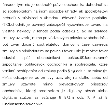
úhrade; tým nie je dotknuté právo obchodníka dohodnúť sa
so spotrebiteľom na inom spôsobe úhrady, ak spotrebiteľovi
nebudú v súvislosti s úhradou účtované žiadne poplatky.
(7)Obchodník je povinný zabezpečiť vyzdvihnutie tovaru na
vlastné náklady v lehote podľa odseku 1, ak na základe
zmluvy uzavretej mimo prevádzkových priestorov obchodníka
bol tovar dodaný spotrebiteľovi domov v čase uzavretia
zmluvy a s prihliadnutím na povahu tovaru nie je možné tovar
odoslať späť obchodníkovi poštou.(8)Jednostranné
započítanie pohľadávok obchodníka a spotrebiteľa, ktoré
vzniknú odstúpením od zmluvy podľa § 19 ods. 1, sa zakazuje.
(9)Na odstúpenie od zmluvy uzavretej na diaľku alebo od
zmluvy uzavretej mimo prevádzkových priestorov
obchodníka, ktorej predmetom je digitálny obsah alebo
digitálna služba, sa vzťahuje § 852m ods. 3, 5 až 8
Občianskeho zákonníka.