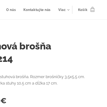
O nás
Kontaktujte nás
Viac
Košík
hová brošňa
214
stuhová brošňa. Rozmer brošničky 3,5x5,5 cm.
rka stuhy 10,5 cm a dĺžka 17 cm.
€