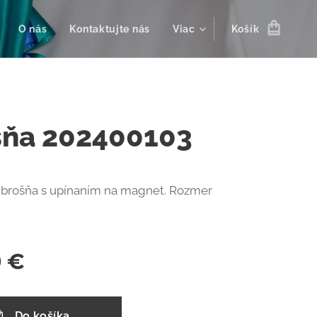
O nás
Kontaktujte nás
Viac
Košík
šňa 202400103
 brošňa s upínaním na magnet. Rozmer
0
€
Do košíka