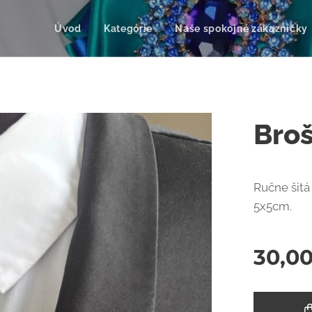
Úvod
Kategórie
Naše spokojné zákazníčky
Bro
Ručne šitá
5x5cm.
30,0