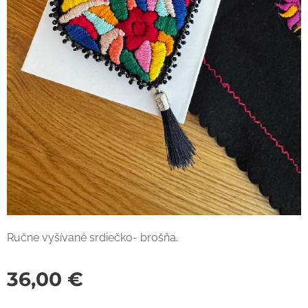
Ručne vyšívané srdiečko- brošňa.
36,00
€