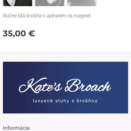
Ručne šitá brošňa s upínaním na magnet.
35,00
€
Informácie