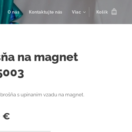
O nás
Kontaktujte nás
Viac
Košík
šňa na magnet
5003
 brošňa s upínaním vzadu na magnet.
0
€