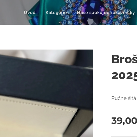
Úvod
Kategórie
Naše spokojné zákazníčky
Bro
202
Ručne šitá
39,0