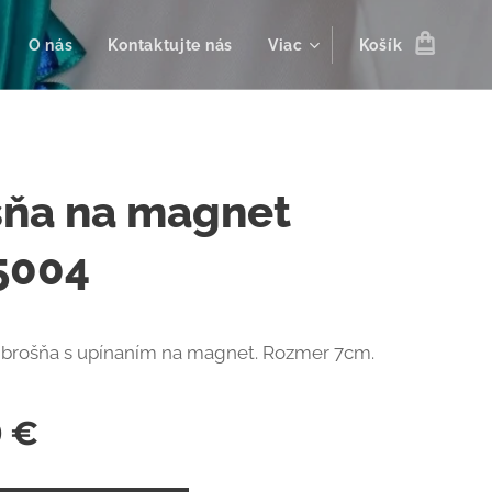
O nás
Kontaktujte nás
Viac
Košík
šňa na magnet
5004
 brošňa s upínaním na magnet. Rozmer 7cm.
0
€