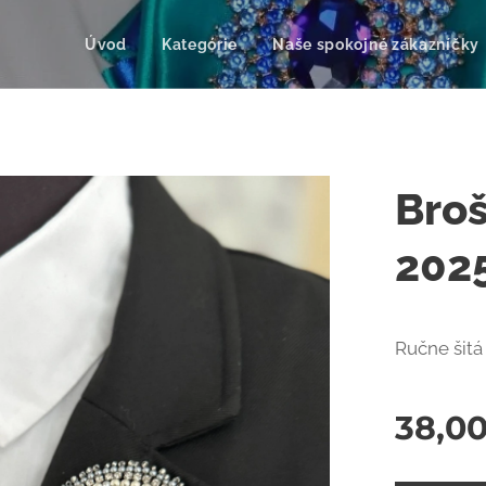
Úvod
Kategórie
Naše spokojné zákazníčky
Bro
202
Ručne šitá
38,0