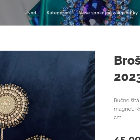
Úvod
Kategórie
Naše spokojné zákazníčky
Broš
202
Ručne šitá
magnet. Ro
cm.