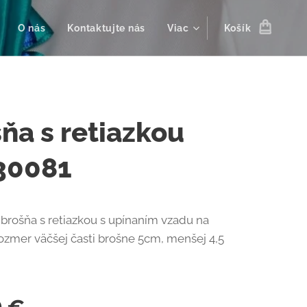
O nás
Kontaktujte nás
Viac
Košík
ňa s retiazkou
30081
 brošňa s retiazkou s upínaním vzadu na
zmer väčšej časti brošne 5cm, menšej 4,5