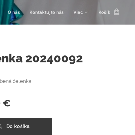
O nás
Kontaktujte nás
Viac
Košík
enka 20240092
bená čelenka
0
€
Do košíka