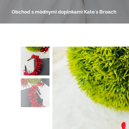
Obchod s módnymi doplnkami Kate´s Broach