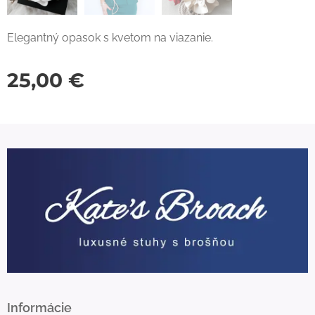
Elegantný opasok s kvetom na viazanie.
25,00
€
Informácie