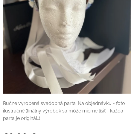
Ručne vyrobená svadobná parta. Na objednávku - foto
ilustračné (finálny výrobok sa môže mierne líšiť - každá
parta je originál..)