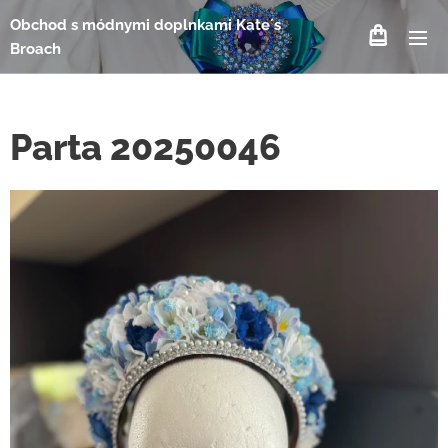
Obchod s módnymi doplnkami Kate´s
Broach
Parta 20250046