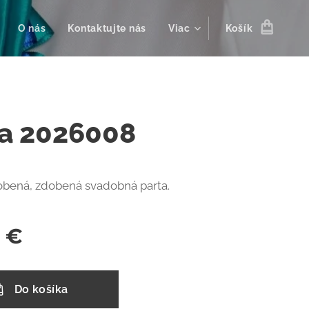
O nás
Kontaktujte nás
Viac
Košík
ta 2026008
obená, zdobená svadobná parta.
€
Do košíka