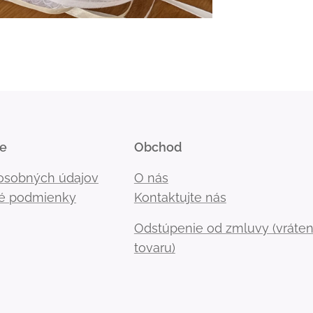
ie
Obchod
osobných údajov
O nás
é podmienky
Kontaktujte nás
Odstúpenie od zmluvy (vráten
tovaru)