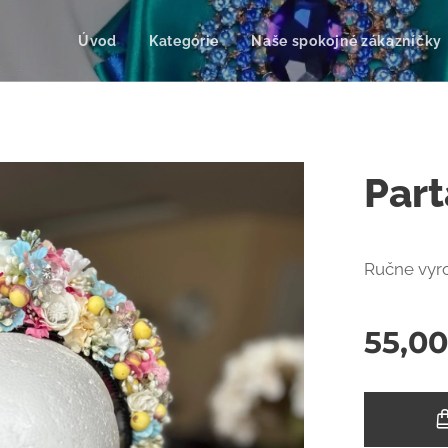
Úvod
Kategórie
Naše spokojné zákazníčky
Par
Ručne vyr
55,00