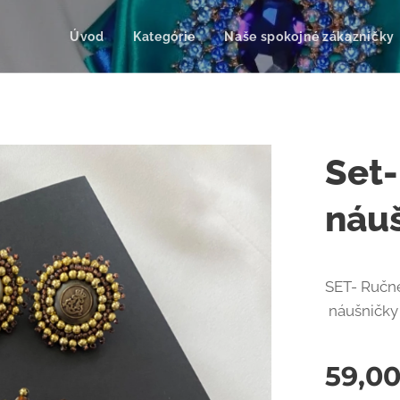
Úvod
Kategórie
Naše spokojné zákazníčky
Set-
náu
SET- Ručne
náušničky 
59,0