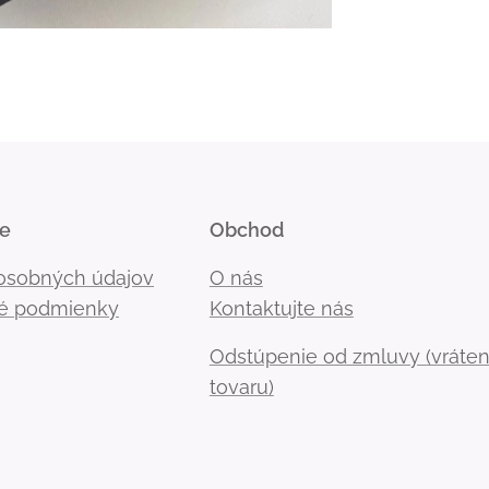
ie
Obchod
osobných údajov
O nás
é podmienky
Kontaktujte nás
Odstúpenie od zmluvy (vráten
tovaru)