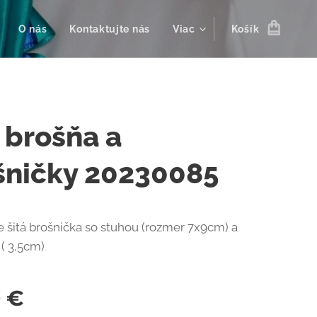
O nás
Kontaktujte nás
Viac
Košík
 brošňa a
šničky 20230085
 šitá brošnička so stuhou (rozmer 7x9cm) a
( 3,5cm)
0
€