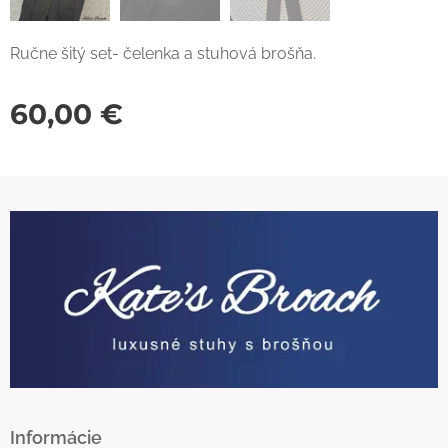
Ručne šitý set- čelenka a stuhová brošňa.
60,00
€
Informácie