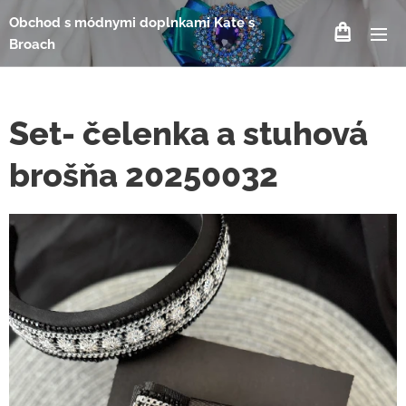
Obchod s módnymi doplnkami Kate´s
Broach
Set- čelenka a stuhová
brošňa 20250032