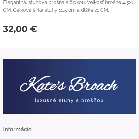
Elegantná, stuhová brošňa s čipkou. Veľkosť brošne 4,5x6
CM. Celková šírka stuhy 11,5 cm a dĺžka 21 CM.
32,00
€
Informácie