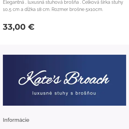
Elegantná , luxusná stuhová brošňa . Celková šírka stuhy
10,5 cm a dĺžka 18 cm. Rozmer brošne 5x10cm.
33,00
€
Informácie