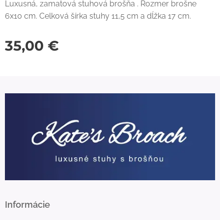
Luxusná, zamatová stuhová brošňa . Rozmer brošne
6x10 cm. Celková šírka stuhy 11,5 cm a dĺžka 17 cm.
35,00
€
Informácie