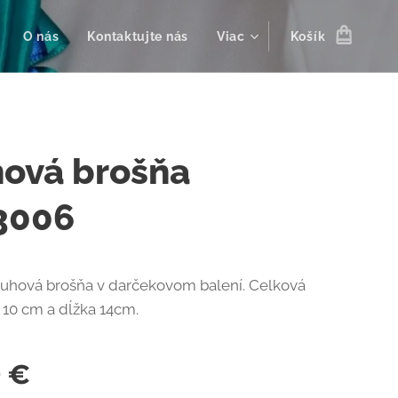
O nás
Kontaktujte nás
Viac
Košík
hová brošňa
3006
uhová brošňa v darčekovom balení. Celková
y 10 cm a dĺžka 14cm.
0
€