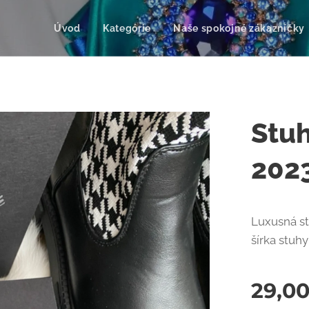
Úvod
Kategórie
Naše spokojné zákazníčky
Stu
202
Luxusná st
šírka stuh
29,0