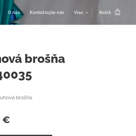
O nás
Kontaktujte nás
Viac
Košík
hová brošňa
40035
uhová brošňa.
€