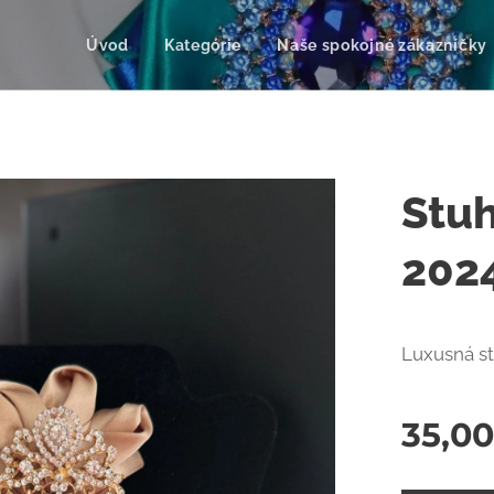
Úvod
Kategórie
Naše spokojné zákazníčky
Stu
202
Luxusná st
35,00