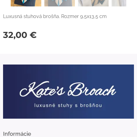
Luxusná stuhová brošňa. Rozmer 9,5x13,5 cm
32,00
€
Informácie