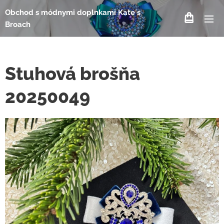
Obchod s módnymi doplnkami Kate´s
Broach
Stuhová brošňa
20250049