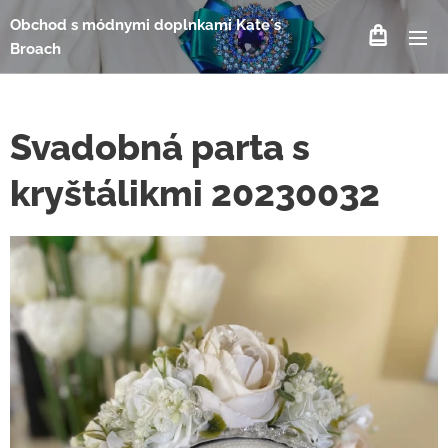
Obchod s módnymi doplnkami Kate´s
Broach
Svadobná parta s
kryštálikmi 20230032