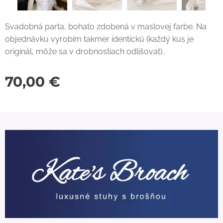
Svadobná parta, bohato zdobená v maslovej farbe. Na
objednávku vyrobím takmer identickú (každý kus je
originál, môže sa v drobnostiach odlišovat)..
70,00
€